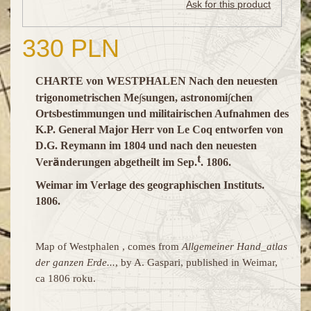
Ask for this product
330 PLN
CHARTE von WESTPHALEN Nach den neuesten
∫
∫
trigonometrischen Me
sungen, astronomi
chen
Ortsbestimmungen und militairischen Aufnahmen des
K.P. General Major Herr von Le Coq entworfen von
D.G. Reymann im 1804 und nach den neuesten
t
ä
Ver
nderungen abgetheilt im Sep.
. 1806.
Weimar im Verlage des geographischen Instituts.
1806.
Map of Westphalen , comes from
Allgemeiner Hand_atlas
der ganzen Erde...
, by A. Gaspari, published in Weimar,
ca 1806 roku.