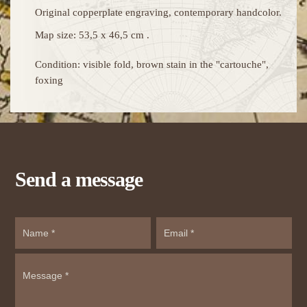
Original copperplate engraving, contemporary handcolor.
Map size: 53,5 x 46,5 cm .
Condition: visible fold, brown stain in the "cartouche",
foxing
Send a message