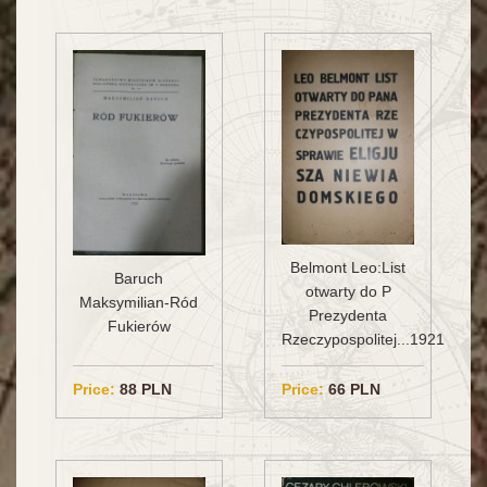
Belmont Leo:List
Baruch
otwarty do P
Maksymilian-Ród
Prezydenta
Fukierów
Rzeczypospolitej...1921
Price:
88 PLN
Price:
66 PLN