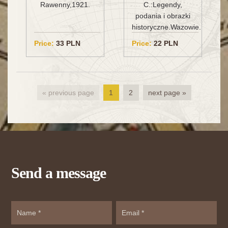
C.:Legendy,
Rawenny,1921.
podania i obrazki
historyczne.Wazowie.
Price:
33 PLN
Price:
22 PLN
« previous page
1
2
next page »
Send a message