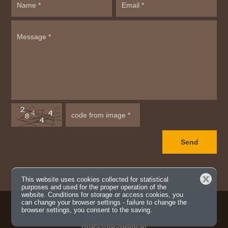
Close
This website uses cookies collected for statistical
purposes and used for the proper operation of the
website. Conditions for storage or access cookies, you
can change your browser settings - failure to change the
Copyright ©
WANKosmos
2017-2026
browser settings, you consent to the saving.
projekt i wykonanie
https://itpstudio.pl