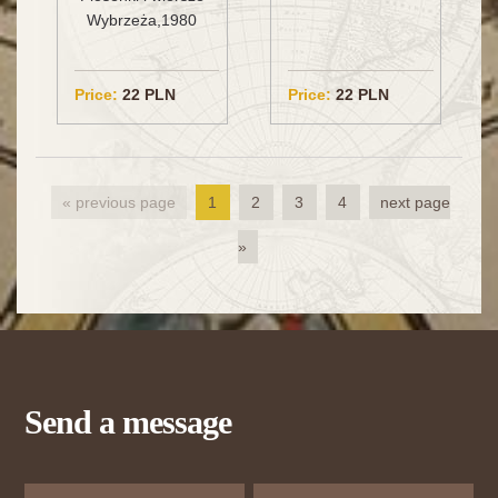
Wybrzeża,1980
Price:
22 PLN
Price:
22 PLN
« previous page
1
2
3
4
next page
»
Send a message