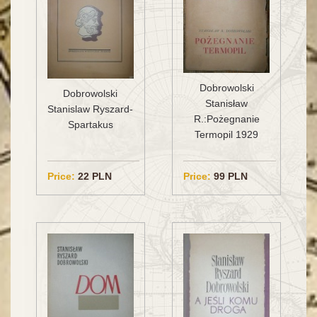
Dobrowolski
Dobrowolski
Stanisław
Stanislaw Ryszard-
R.:Pożegnanie
Spartakus
Termopil 1929
Price:
22 PLN
Price:
99 PLN