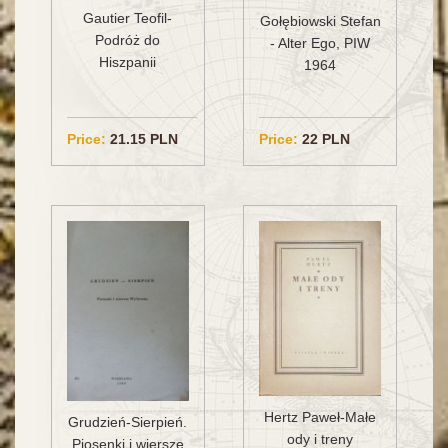
Gautier Teofil-
Gołębiowski Stefan
Podróż do
- Alter Ego, PIW
Hiszpanii
1964
Price:
21.15 PLN
Price:
22 PLN
Hertz Paweł-Małe
Grudzień-Sierpień.
ody i treny
Piosenki i wiersze