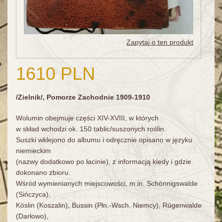
Zapytaj o ten produkt
1610 PLN
/Zielnik/, Pomorze Zachodnie 1909-1910
Wolumin obejmuje części XIV-XVIII, w których
w skład wchodzi ok. 150 tablic/suszonych roślin.
Suszki wklejono do albumu i odręcznie opisano w języku
niemieckim
(nazwy dodatkowo po łacinie), z informacją kiedy i gdzie
dokonano zbioru.
Wśród wymienianych miejscowości, m.in. Schönnigswalde
(Sińczyca),
Köslin (Koszalin), Bussin (Płn.-Wsch. Niemcy), Rügenwalde
(Darłowo),