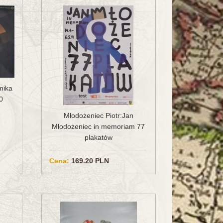
mika
0
Młodożeniec Piotr:Jan
Młodożeniec in memoriam 77
plakatów
Cena:
169.20 PLN