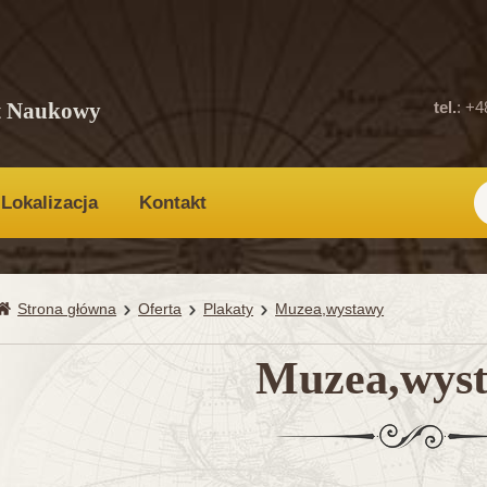
t Naukowy
tel.
: +4
Lokalizacja
Kontakt
Strona główna
Oferta
Plakaty
Muzea,wystawy
Muzea,wys