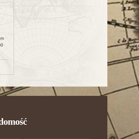
em
80
adomość