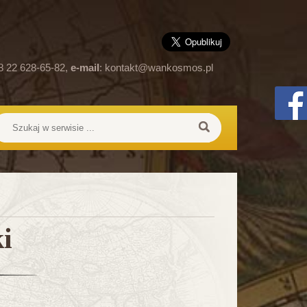
8 22 628-65-82,
e-mail
:
kontakt@wankosmos.pl
i