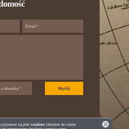
adomość
Zamknij
rzystywane są pliki
cookies
zbierane do celów
e do poprawnego działania serwisu www.