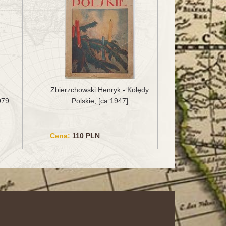
d
Zbierzchowski Henryk - Kolędy
979
Polskie, [ca 1947]
Cena:
110 PLN