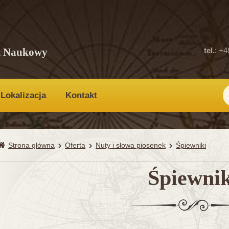
t Naukowy
tel.
: +4
Lokalizacja
Kontakt
Strona główna
Oferta
Nuty i słowa piosenek
Śpiewniki
Śpiewnik