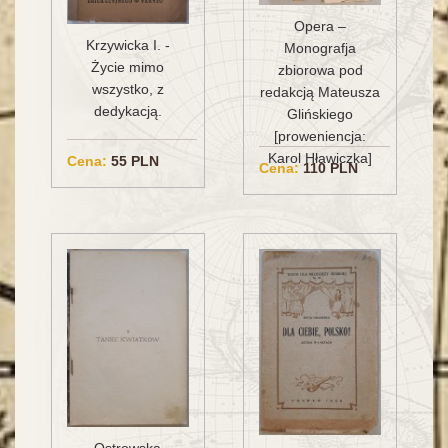
Opera –
Krzywicka I. -
Monografja
Życie mimo
zbiorowa pod
wszystko, z
redakcją Mateusza
dedykacją.
Glińskiego
[proweniencja:
Karol Hławiczka]
Cena:
55 PLN
Cena:
110 PLN
Ostrowska