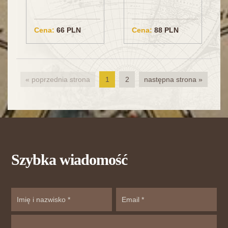
Cena:
66 PLN
Cena:
88 PLN
« poprzednia strona
1
2
następna strona »
Szybka wiadomość