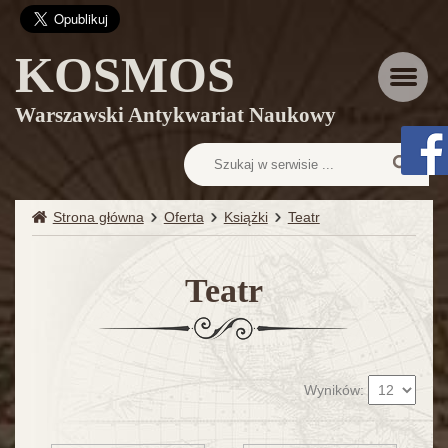
KOSMOS
Menu
Warszawski Antykwariat Naukowy
Strona główna
Oferta
Książki
Teatr
Teatr
Wyników: