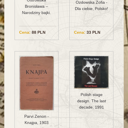
Ozdowska Zofia -
Bronisława –
Dla ciebie, Polsko!
Narodziny bajki.
Cena:
88 PLN
Cena:
33 PLN
Polish stage
design. The last
decade, 1991
Parvi Zenon -
Knajpa, 1903