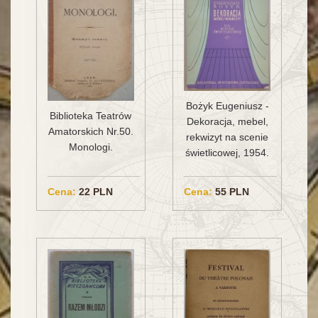
Bożyk Eugeniusz -
Biblioteka Teatrów
Dekoracja, mebel,
Amatorskich Nr.50.
rekwizyt na scenie
Monologi.
świetlicowej, 1954.
Cena:
22 PLN
Cena:
55 PLN