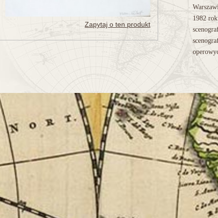
Warszaw
1982 rok
Zapytaj o ten produkt
scenograf
scenograf
operowy