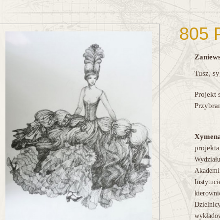
805 
Zaniews
Tusz, s
Projekt 
Przybra
Xymena
projekta
Wydziału
Akademii
Instytuc
kierowni
Dzielnic
wykładow