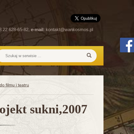
8 22 628-65-82,
e-mail
:
kontakt@wankosmos.pl
o filmu i teatru
jekt sukni,2007