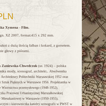
PLN
ka Xymena - Film.
ygn. XZ 2007, format:415 x 292 mm.
sukni z dużą ilością falban i kokard, z gorsetem.
nie głowy z piórami.
 Zaniewska-Chwedczuk
(ur. 1924) – polska
ntka mody, scenograf, architekt..
Absolwentka
 Architektury Politechniki Warszawskiej 1952 oraz
 Sztuk Pięknych w Warszawie 1956. Projektantka w
ie Wzornictwa przemysłowego (1948-1952),
czka Pracowni Urbanistycznej Marszałkowskiej
y Mieszkaniowej w Warszawie (1950-1955),
czyni i kierowniczka katedry scenografii w PWST w