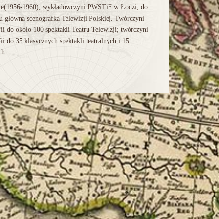
ie(1956-1960), wykładowczyni PWSTiF w Łodzi, do
u główna scenografka Telewizji Polskiej. Twórczyni
ii do około 100 spektakli Teatru Telewizji; twórczyni
ii do 35 klasycznych spektakli teatralnych i 15
ch.