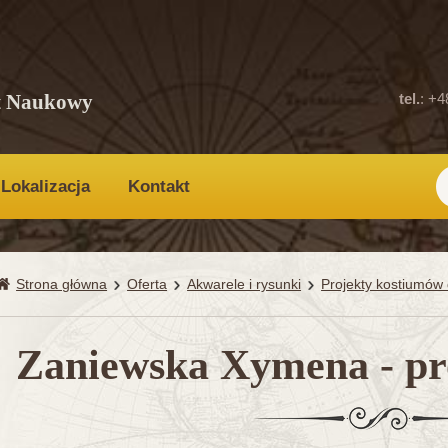
t Naukowy
tel.
: +4
Lokalizacja
Kontakt
Strona główna
Oferta
Akwarele i rysunki
Projekty kostiumów d
Zaniewska Xymena - pro