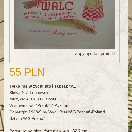
Zapytaj o ten produkt
55 PLN
Tylko raz w życiu ktoś tak jak ty...
Słowa N.Z.Lechowski
Muzyka: Allan B.Guziński.
Wydawnictwo "Przebój" Poznań.
Copyright 1948/9 by Wyd."Przebój"-Poznań-Poland.
Sztych:W.S.Poznań.
Partytura na głos i fortepian, 4 s., 32,7 cm.