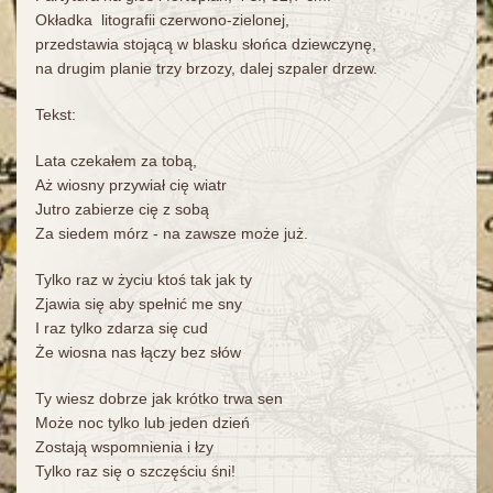
Okładka litografii czerwono-zielonej,
przedstawia stojącą w blasku słońca dziewczynę,
na drugim planie trzy brzozy, dalej szpaler drzew.
Tekst:
Lata czekałem za tobą,
Aż wiosny przywiał cię wiatr
Jutro zabierze cię z sobą
Za siedem mórz - na zawsze może już.
Tylko raz w życiu ktoś tak jak ty
Zjawia się aby spełnić me sny
I raz tylko zdarza się cud
Że wiosna nas łączy bez słów
Ty wiesz dobrze jak krótko trwa sen
Może noc tylko lub jeden dzień
Zostają wspomnienia i łzy
Tylko raz się o szczęściu śni!