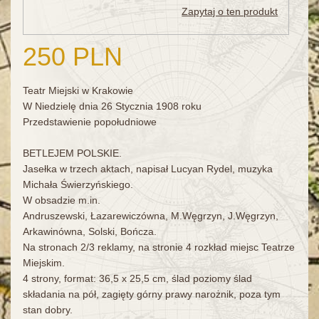
Zapytaj o ten produkt
250 PLN
Teatr Miejski w Krakowie
W Niedzielę dnia 26 Stycznia 1908 roku
Przedstawienie popołudniowe
BETLEJEM POLSKIE.
Jasełka w trzech aktach, napisał Lucyan Rydel, muzyka
Michała Świerzyńskiego.
W obsadzie m.in.
Andruszewski, Łazarewiczówna, M.Węgrzyn, J.Węgrzyn,
Arkawinówna, Solski, Bończa.
Na stronach 2/3 reklamy, na stronie 4 rozkład miejsc Teatrze
Miejskim.
4 strony, format: 36,5 x 25,5 cm, ślad poziomy ślad
składania na pół, zagięty górny prawy narożnik, poza tym
stan dobry.