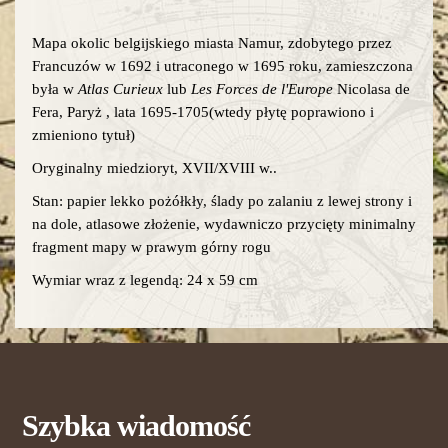
Mapa okolic belgijskiego miasta Namur, zdobytego przez
Francuzów w 1692 i utraconego w 1695 roku, zamieszczona
była w
Atlas Curieux
lub
Les Forces de l'Europe
Nicolasa de
Fera, Paryż , lata 1695-1705(wtedy płytę poprawiono i
zmieniono tytuł)
Oryginalny miedzioryt, XVII/XVIII w..
Stan: papier lekko pożółkły, ślady po zalaniu z lewej strony i
na dole, atlasowe złożenie, wydawniczo przycięty minimalny
fragment mapy w prawym górny rogu
Wymiar wraz z legendą: 24 x 59 cm
Szybka wiadomość