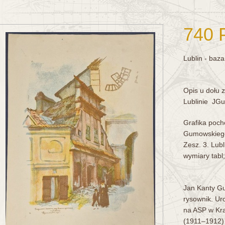
740 
Lublin - baza
Opis u dołu 
Lublinie JGu
Grafika pocho
Gumowskiego
Zesz. 3. Lubl
wymiary tabl
Jan Kanty Gu
rysownik. Ur
na ASP w Kr
(1911–1912) 