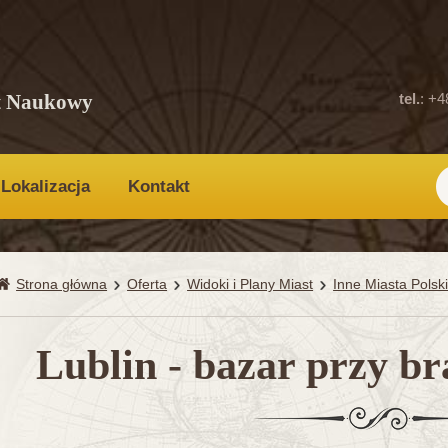
t Naukowy
tel.
: +4
Lokalizacja
Kontakt
Strona główna
Oferta
Widoki i Plany Miast
Inne Miasta Polsk
Lublin - bazar przy br