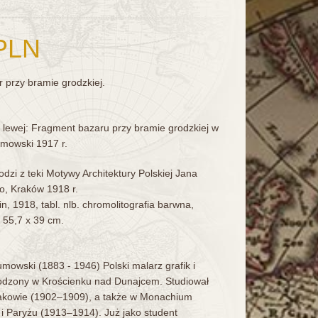
PLN
r przy bramie grodzkiej.
z lewej: Fragment bazaru przy bramie grodzkiej w
mowski 1917 r.
dzi z teki Motywy Architektury Polskiej Jana
, Kraków 1918 r.
in, 1918, tabl. nlb. chromolitografia barwna,
; 55,7 x 39 cm.
mowski (1883 - 1946) Polski malarz grafik i
odzony w Krościenku nad Dunajcem. Studiował
akowie (1902–1909), a także w Monachium
i Paryżu (1913–1914). Już jako student