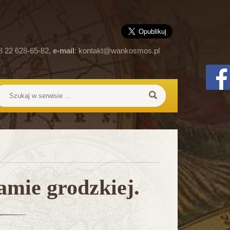
8 22 628-65-82,
e-mail
:
kontakt@wankosmos.pl
i
amie grodzkiej.