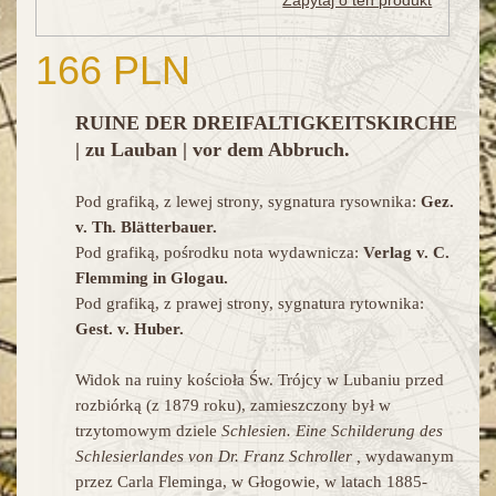
Zapytaj o ten produkt
166 PLN
RUINE DER DREIFALTIGKEITSKIRCHE
| zu Lauban | vor dem Abbruch.
Pod grafiką, z lewej strony, sygnatura rysownika:
Gez.
v. Th. Blätterbauer.
Pod grafiką, pośrodku nota wydawnicza:
Verlag v. C.
Flemming in Glogau.
Pod grafiką, z prawej strony, sygnatura rytownika:
Gest. v. Huber.
Widok na ruiny kościoła Św. Trójcy w Lubaniu przed
rozbiórką (z 1879 roku), zamieszczony był w
trzytomowym dziele
Schlesien. Eine Schilderung des
Schlesierlandes von Dr. Franz Schroller ,
wydawanym
przez Carla Fleminga, w Głogowie, w latach 1885-