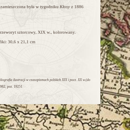
zamieszczona była w
tygodniku
Kłosy
z 1886
rzeworyt sztorcowy, XIX w., kolorowany.
iki: 30,6 x 21,1 cm
liografia ilustracji w czasopismach polskich XIX i pocz. XX w.(do
982, poz. 19251