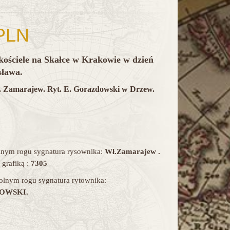
PLN
kościele na Skałce w Krakowie w dzień
sława.
 Zamarajew. Ryt. E. Gorazdowski w Drzew.
nym rogu sygnatura rysownika:
Wł.Zamarajew .
 grafiką :
7305
lnym rogu sygnatura rytownika:
OWSKI.