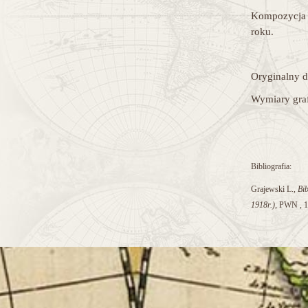
Kompozycja 
roku.
Oryginalny d
Wymiary graf
Bibliografia:
Grajewski L.,
Bib
1918r.)
, PWN , 1