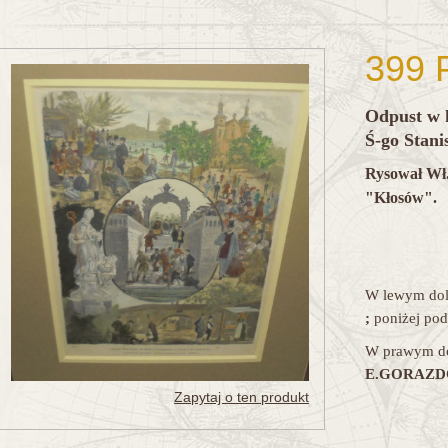
399 
Odpust w 
Ś-go Stani
Rysował Wł.
"Kłosów".
W lewym dol
;
poniżej pod
W prawym do
E.GORAZD
Zapytaj o ten produkt