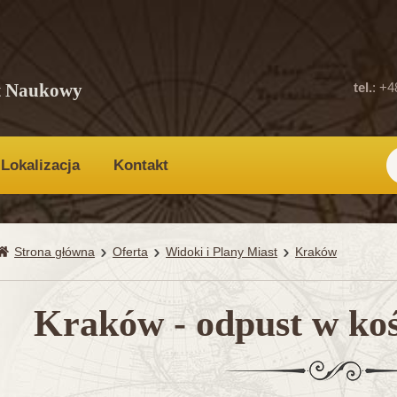
t Naukowy
tel.
: +4
Lokalizacja
Kontakt
Strona główna
Oferta
Widoki i Plany Miast
Kraków
Kraków - odpust w koś