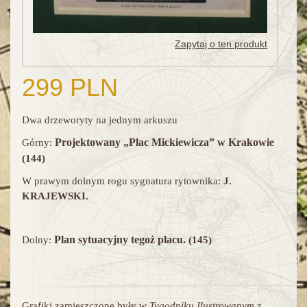
Zapytaj o ten produkt
299 PLN
Dwa drzeworyty na jednym arkuszu
Projektowany „Plac Mickiewicza” w Krakowie
Górny:
(144)
W prawym dolnym rogu sygnatura rytownika:
J.
KRAJEWSKI.
Plan sytuacyjny tegoż placu.
Dolny:
(145)
Grafiki zamieszczone były w
Tygodniku Ilustrowanym
z