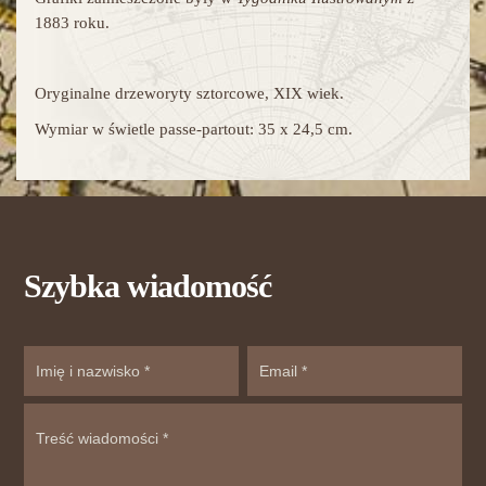
1883 roku.
Oryginalne drzeworyty sztorcowe, XIX wiek.
Wymiar w świetle passe-partout: 35 x 24,5 cm.
Szybka wiadomość