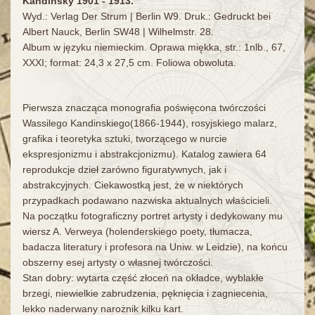
Kandinsky 1901 - 1913.
Wyd.: Verlag Der Strum | Berlin W9. Druk.: Gedruckt bei
Albert Nauck, Berlin SW48 | Wilhelmstr. 28.
Album w języku niemieckim. Oprawa miękka, str.: 1nlb., 67,
XXXI; format: 24,3 x 27,5 cm. Foliowa obwoluta.
Pierwsza znacząca monografia poświęcona twórczości
Wassilego Kandinskiego(1866-1944), rosyjskiego malarz,
grafika i teoretyka sztuki, tworzącego w nurcie
ekspresjonizmu i abstrakcjonizmu). Katalog zawiera 64
reprodukcje dzieł zarówno figuratywnych, jak i
abstrakcyjnych. Ciekawostką jest, że w niektórych
przypadkach podawano nazwiska aktualnych właścicieli.
Na początku fotograficzny portret artysty i dedykowany mu
wiersz A. Verweya (holenderskiego poety, tłumacza,
badacza literatury i profesora na Uniw. w Leidzie), na końcu
obszerny esej artysty o własnej twórczości.
Stan dobry: wytarta część złoceń na okładce, wyblakłe
brzegi, niewielkie zabrudzenia, pęknięcia i zagniecenia,
lekko naderwany narożnik kilku kart.