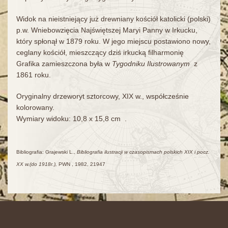
Widok na nieistniejący już drewniany kościół katolicki (polski)
p.w. Wniebowzięcia Najświętszej Maryi Panny w Irkucku,
który spłonął w 1879 roku. W jego miejscu postawiono nowy,
ceglany kościół, mieszczący dziś irkucką filharmonię
Grafika zamieszczona była w
Tygodniku Ilustrowanym
z
1861 roku.
Oryginalny drzeworyt sztorcowy, XIX w., współcześnie
kolorowany.
Wymiary widoku: 10,8 x 15,8 cm .
Bibliografia: Grajewski L.,
Bibliografia ilustracji w czasopismach polskich XIX i pocz.
XX w.(do 1918r.),
PWN , 1982, 21947