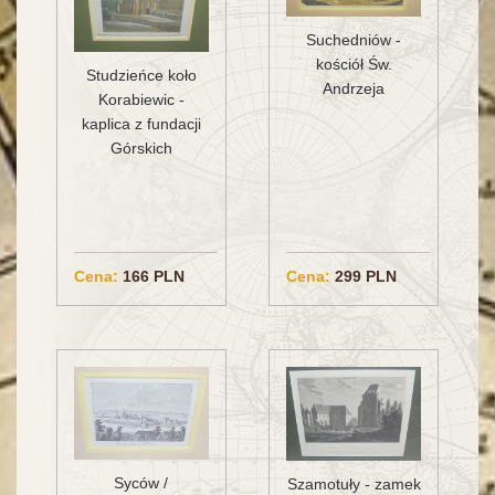
Suchedniów -
kościół Św.
Studzieńce koło
Andrzeja
Korabiewic -
kaplica z fundacji
Górskich
Cena:
166 PLN
Cena:
299 PLN
Syców /
Szamotuły - zamek