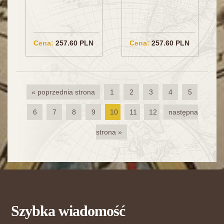
Cena:
257.60 PLN
Cena:
257.60 PLN
« poprzednia strona
1
2
3
4
5
6
7
8
9
10
11
12
następna
strona »
Szybka wiadomość