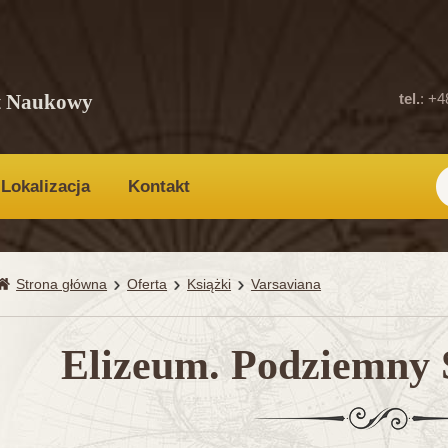
t Naukowy
tel.
: +4
Lokalizacja
Kontakt
Strona główna
Oferta
Książki
Varsaviana
Elizeum. Podziemny S