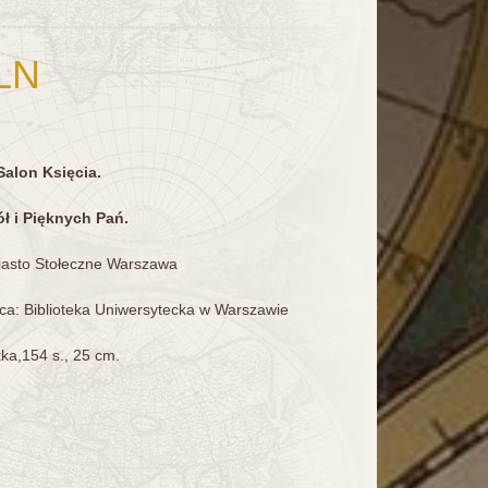
LN
alon Księcia.
ół i Pięknych Pań.
asto Stołeczne Warszawa
a: Biblioteka Uniwersytecka w Warszawie
a,154 s., 25 cm.