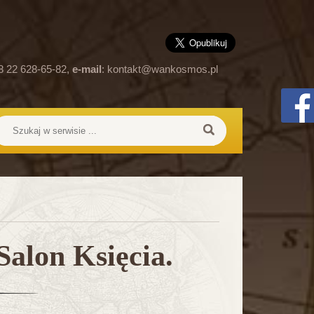
8 22 628-65-82,
e-mail
:
kontakt@wankosmos.pl
alon Księcia.