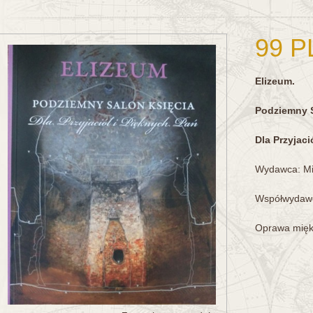
99 P
Elizeum.
Podziemny S
Dla Przyjaci
Wydawca: Mi
Współwydawc
Oprawa miękk