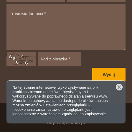
Zamknij
Na tej stronie internetowej wykorzystywane są pliki
cookies
zbierane do celów statystycznych i
wykorzystywane do poprawnego działania serwisu www.
Warunki przechowywania lub dostępu do plików cookies
można zmienić w ustawieniach przeglądarki -
niedokonanie zmian ustawień przeglądarki jest
Copyright ©
WANKosmos
2017-2026
jednoznaczne z wyrażeniem zgody na ich zapisywanie.
projekt i wykonanie
https://itpstudio.pl