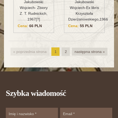
Jakubowski
Jakubowski
Wojciech-Ex libris
Wojciech- Zbiory
Krzysztofa
Z. T. Rudnickich,
Dzierżanowskiego,1966
1967[?]
Cena:
66 PLN
Cena:
55 PLN
« poprzednia strona
1
2
następna strona »
Szybka wiadomość