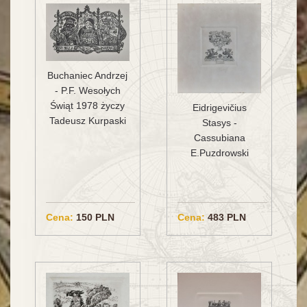
Buchaniec Andrzej
- P.F. Wesołych
Świąt 1978 życzy
Eidrigevičius
Tadeusz Kurpaski
Stasys -
Cassubiana
E.Puzdrowski
Cena:
150 PLN
Cena:
483 PLN