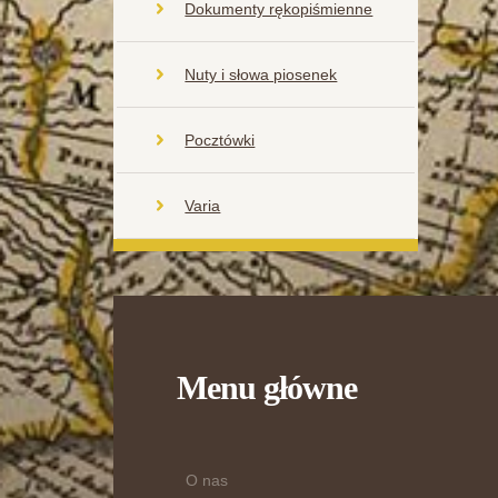
Dokumenty rękopiśmienne
Nuty i słowa piosenek
Pocztówki
Varia
Menu główne
O nas