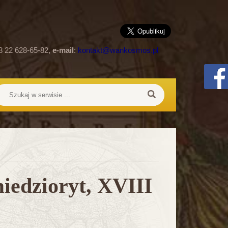
8 22 628-65-82,
e-mail
:
kontakt@wankosmos.pl
miedzioryt, XVIII