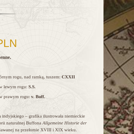
PLN
enne.
rnym rogu, nad ramką, tuszem:
CXXII
w lewym rogu:
S.
S
.
, w prawym rogu:
v.
Buff.
 indyjskiego – grafika ilustrowała niemieckie
orii naturalnej Buffona
Allgemeine Historie der
dawanej na przełomie XVIII i XIX wieku.