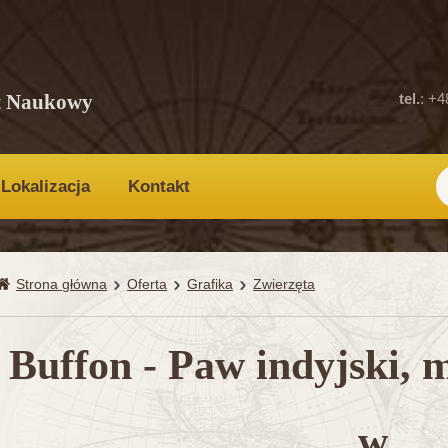
t Naukowy
tel.
: +4
Lokalizacja
Kontakt
Strona główna
Oferta
Grafika
Zwierzęta
Buffon - Paw indyjski, 
w.