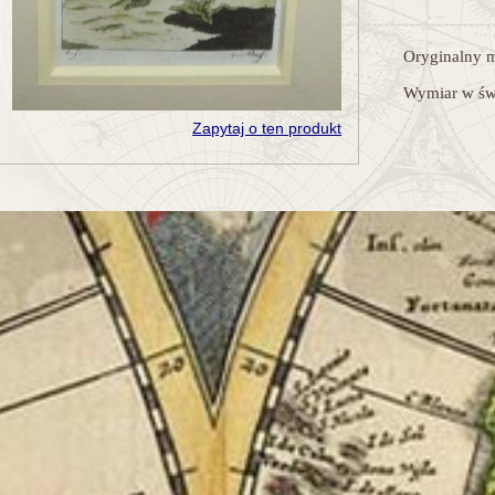
Oryginalny m
Wymiar w świ
Zapytaj o ten produkt