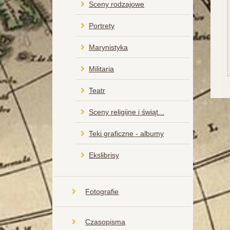
Sceny rodzajowe
Portrety
Marynistyka
Militaria
Teatr
Sceny religijne i świąt...
Teki graficzne - albumy
Ekslibrisy
Fotografie
Czasopisma