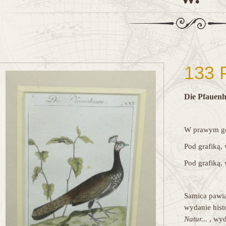
133 
Die Pfauenh
W prawym gó
Pod grafiką,
Pod grafiką
Samica pawia
wydanie hist
Natur...
, wy