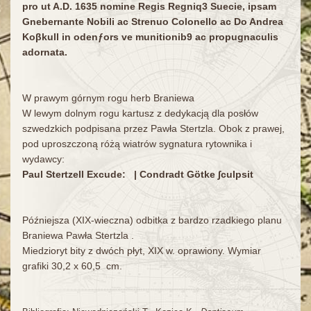
pro ut A.D. 1635 nomine Regis Regniq3 Suecie, ipsam
Gnebernante Nobili ac Strenuo Colonello ac Do Andrea
Koβkull in odenƒors ve munitionib9 ac propugnaculis
adornata.
W prawym górnym rogu herb Braniewa
W lewym dolnym rogu kartusz z dedykacją dla posłów
szwedzkich podpisana przez Pawła Stertzla. Obok z prawej,
pod uproszczoną różą wiatrów sygnatura rytownika i
wydawcy:
Paul Stertzell Excude: | Condradt Götke ∫culpsit
Późniejsza (XIX-wieczna) odbitka z bardzo rzadkiego planu
Braniewa Pawła Stertzla .
Miedzioryt bity z dwóch płyt, XIX w. oprawiony. Wymiar
grafiki 30,2 x 60,5 cm.