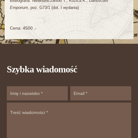
Bibliografia: Niewodniczański T., Kozica K.,
Dantiscum
Emporium
, poz. G73/1 (dot. I wydania)
Cena: 4500 ,-
Szybka wiadomość